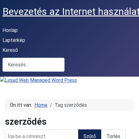
Bevezetés az Internet használa
Honlap
Laptérkép
Kereső
Keresés
Ön itt van:
Home
Tag szerződés
szerződés
Írja be a címrészt
Szűrő
Törlés