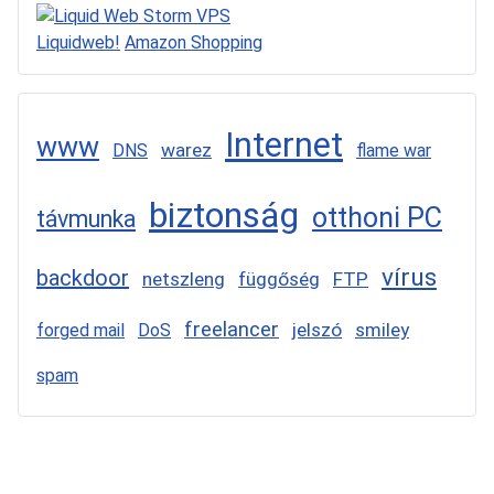
Liquidweb!
Amazon Shopping
Internet
www
warez
DNS
flame war
biztonság
otthoni PC
távmunka
vírus
backdoor
netszleng
függőség
FTP
freelancer
jelszó
smiley
forged mail
DoS
spam