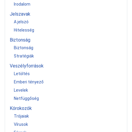
Irodalom
Jelszavak
A jelszó
Hitelesség
Biztonság
Biztonság
Stratégiák
Veszélyforrások
Letöltés
Emberi tényező
Levelek
Netfüggőség
Kórokozók
Trójaiak
Vírusok