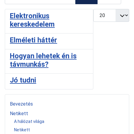
Tételek #
Elektronikus
kereskedelem
Elméleti háttér
Hogyan lehetek én is
távmunkás?
Jó tudni
Bevezetés
Netikett
A hálózat világa
Netikett