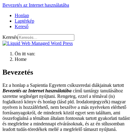
Bevezetés az Internet használatába
Honlap
Laptérkép
Kereső
Keresés
Ön itt van:
Home
Bevezetés
Ez a honlap a Sapientia Egyetem csíkszeredai diákjainak tartott
Bevezetés az Internet használatába
című tantárgy tanulásához
szeretne segítséget nyújtani. Rengeteg, ezzel a témával (is)
foglalkozó könyv és honlap (lásd pld. Irodalomjegyzék) magyar
nyelven is hozzáférhető, nem beszélve a más nyelveken elérhető
forrásanyagokról, de mindezek közül egyet sem találtam, ami
összefoglalná a témában általam fontosnak tartott gyakorlati tudást
és megfelelne a mindennapi elvárásoknak, és az én stílusomban
leadott tudás-töredékek mellé a megfelelő támaszt nyújtaná.