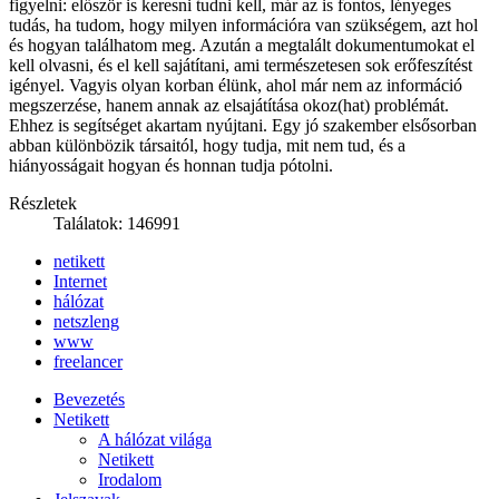
figyelni: először is keresni tudni kell, már az is fontos, lényeges
tudás, ha tudom, hogy milyen információra van szükségem, azt hol
és hogyan találhatom meg. Azután a megtalált dokumentumokat el
kell olvasni, és el kell sajátítani, ami természetesen sok erőfeszítést
igényel. Vagyis olyan korban élünk, ahol már nem az információ
megszerzése, hanem annak az elsajátítása okoz(hat) problémát.
Ehhez is segítséget akartam nyújtani. Egy jó szakember elsősorban
abban különbözik társaitól, hogy tudja, mit nem tud, és a
hiányosságait hogyan és honnan tudja pótolni.
Részletek
Találatok: 146991
netikett
Internet
hálózat
netszleng
www
freelancer
Bevezetés
Netikett
A hálózat világa
Netikett
Irodalom