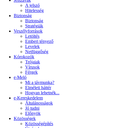
Jelszavak
A jelszó
Hitelesség
Biztonság
Biztonság
Stratégiák
Veszélyforrások
Letöltés
Emberi tényező
Levelek
Netfüggőség
Kórokozók
Trójaiak
Vírusok
Férgek
e-Meló
Mi a távmunka?
Elméleti háttér
Hogyan lehetnék...
e-Kereskedelem
Általánosságok
Jó tudni
Előnyök
Közösségek
Közösségépítés