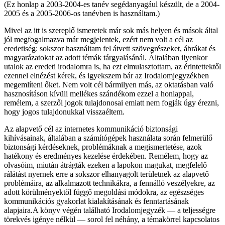
(Ez honlap a 2003-2004-es tanév segédanyagául készült, de a 2004-
2005 és a 2005-2006-os tanévben is használtam.)
Mivel az itt is szereplő ismeretek már sok más helyen és mások által
jól megfogalmazva már megjelentek, ezért nem volt a cél az
eredetiség: sokszor használtam fel átvett szövegrészeket, ábrákat és
magyarázatokat az adott témák tárgyalásánál. Általában ilyenkor
utalok az eredeti irodalomra is, ha ezt elmulasztottam, az érintettektől
ezennel elnézést kérek, és igyekszem bár az Irodalomjegyzékben
megemlíteni őket. Nem volt cél bármilyen más, az oktatásban való
hasznosításon kívüli mellékes szándékom ezzel a honlappal,
remélem, a szerzői jogok tulajdonosai emiatt nem fogják úgy érezni,
hogy jogos tulajdonukkal visszaéltem.
Az alapvető cél az internetes kommunikáció biztonsági
kihívásainak, általában a számítógépek használata során felmerülő
biztonsági kérdéseknek, problémáknak a megismertetése, azok
hatékony és eredményes kezelése érdekében. Remélem, hogy az
olvasóim, miután átrágták ezeken a lapokon magukat, megfelelő
rálátást nyernek erre a sokszor elhanyagolt területnek az alapvető
problémáira, az alkalmazott technikákra, a fennálló veszélyekre, az
adott körülményektől függő megoldási módokra, az egészséges
kommunikációs gyakorlat kialakításának és fenntartásának
alapjaira.A könyv végén található Irodalomjegyzék — a teljességre
törekvés igénye nélkül — sorol fel néhány, a témakörrel kapcsolatos