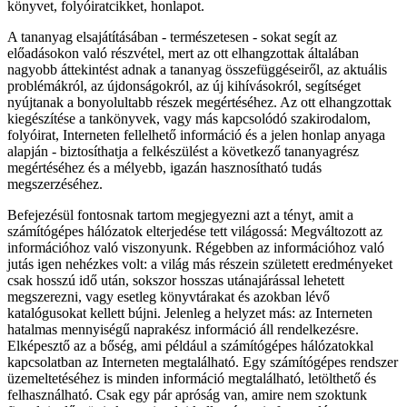
könyvet, folyóiratcikket, honlapot.
A tananyag elsajátításában - természetesen - sokat segít az
előadásokon való részvétel, mert az ott elhangzottak általában
nagyobb áttekintést adnak a tananyag összefüggéseiről, az aktuális
problémákról, az újdonságokról, az új kihívásokról, segítséget
nyújtanak a bonyolultabb részek megértéséhez. Az ott elhangzottak
kiegészítése a tankönyvek, vagy más kapcsolódó szakirodalom,
folyóirat, Interneten fellelhető információ és a jelen honlap anyaga
alapján - biztosíthatja a felkészülést a következő tananyagrész
megértéséhez és a mélyebb, igazán hasznosítható tudás
megszerzéséhez.
Befejezésül fontosnak tartom megjegyezni azt a tényt, amit a
számítógépes hálózatok elterjedése tett világossá: Megváltozott az
információhoz való viszonyunk. Régebben az információhoz való
jutás igen nehézkes volt: a világ más részein született eredményeket
csak hosszú idő után, sokszor hosszas utánajárással lehetett
megszerezni, vagy esetleg könyvtárakat és azokban lévő
katalógusokat kellett bújni. Jelenleg a helyzet más: az Interneten
hatalmas mennyiségű naprakész információ áll rendelkezésre.
Elképesztő az a bőség, ami például a számítógépes hálózatokkal
kapcsolatban az Interneten megtalálható. Egy számítógépes rendszer
üzemeltetéséhez is minden információ megtalálható, letölthető és
felhasználható. Csak egy pár apróság van, amire nem szoktunk