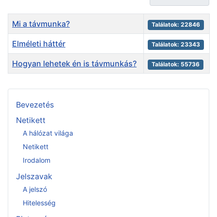
Cím
Találatok
Mi a távmunka?
Találatok: 22846
Elméleti háttér
Találatok: 23343
Hogyan lehetek én is távmunkás?
Találatok: 55736
Articles
Bevezetés
Netikett
A hálózat világa
Netikett
Irodalom
Jelszavak
A jelszó
Hitelesség