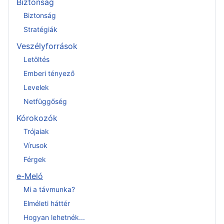
Biztonság
Biztonság
Stratégiák
Veszélyforrások
Letöltés
Emberi tényező
Levelek
Netfüggőség
Kórokozók
Trójaiak
Vírusok
Férgek
e-Meló
Mi a távmunka?
Elméleti háttér
Hogyan lehetnék...