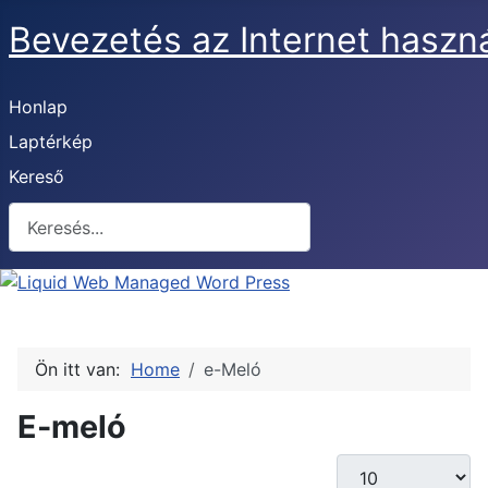
Bevezetés az Internet haszn
Honlap
Laptérkép
Kereső
Keresés
Ön itt van:
Home
e-Meló
E-meló
Tételek #