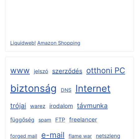
Liquidweb!
Amazon Shopping
www
otthoni PC
szerződés
jelszó
biztonság
Internet
DNS
trójai
távmunka
irodalom
warez
freelancer
függőség
FTP
spam
e-mail
netszleng
forged mail
flame war