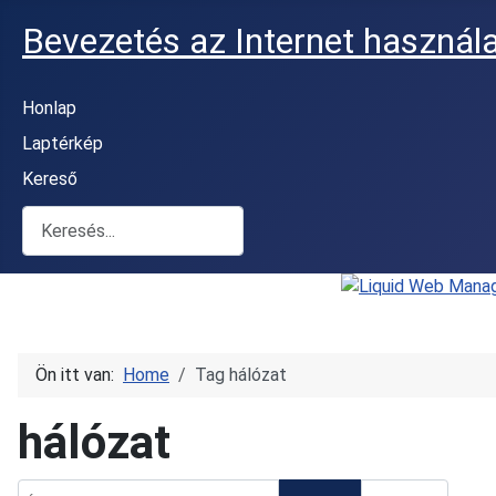
Bevezetés az Internet használ
Honlap
Laptérkép
Kereső
Keresés
Ön itt van:
Home
Tag hálózat
hálózat
Írja be a címrészt