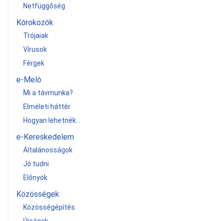
Netfüggőség
Kórokozók
Trójaiak
Vírusok
Férgek
e-Meló
Mi a távmunka?
Elméleti háttér
Hogyan lehetnék...
e-Kereskedelem
Általánosságok
Jó tudni
Előnyök
Közösségek
Közösségépítés
Újságok