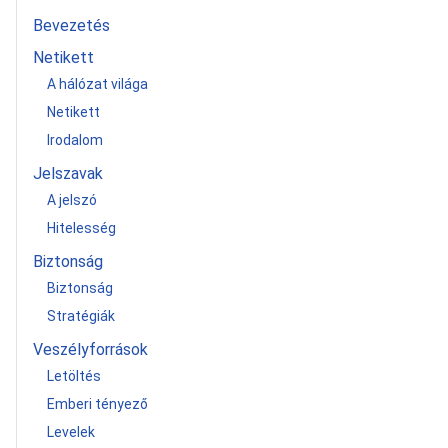
Bevezetés
Netikett
A hálózat világa
Netikett
Irodalom
Jelszavak
A jelszó
Hitelesség
Biztonság
Biztonság
Stratégiák
Veszélyforrások
Letöltés
Emberi tényező
Levelek