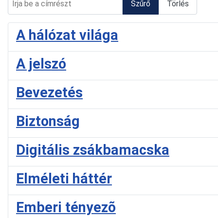
Szűrő
Törlés
A hálózat világa
A jelszó
Bevezetés
Biztonság
Digitális zsákbamacska
Elméleti háttér
Emberi tényezõ