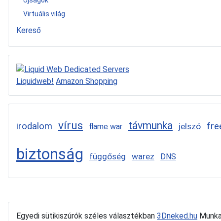
Virtuális világ
Kereső
Liquidweb!
Amazon Shopping
vírus
távmunka
irodalom
fre
jelszó
flame war
biztonság
függőség
warez
DNS
Egyedi sütikiszúrók széles választékban
3Dneked.hu
Munkav