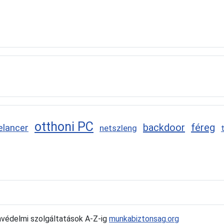
otthoni PC
backdoor
féreg
elancer
netszleng
édelmi szolgáltatások A-Z-ig
munkabiztonsag.org